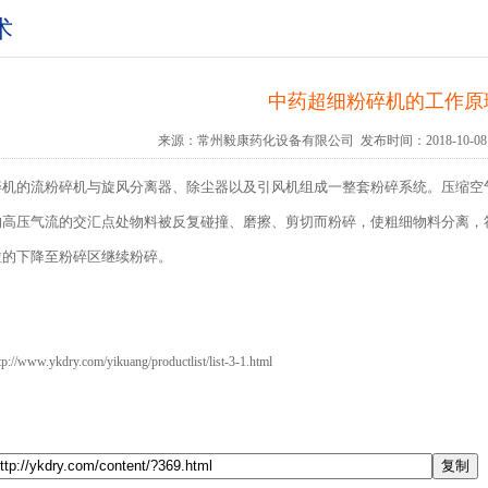
术
中药超细粉碎机的工作原
来源：
常州毅康药化设备有限公司
发布时间：2018-10-08 
碎机的流粉碎机与旋风分离器、除尘器以及引风机组成一整套粉碎系统。压缩空
的高压气流的交汇点处物料被反复碰撞、磨擦、剪切而粉碎，使粗细物料分离，
粒的下降至粉碎区继续粉碎。
tp://www.ykdry.com/yikuang/productlist/list-3-1.html